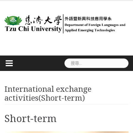
Skip
to
content
搜
尋
關
鍵
字:
International exchange
activities(Short-term)
Short-term