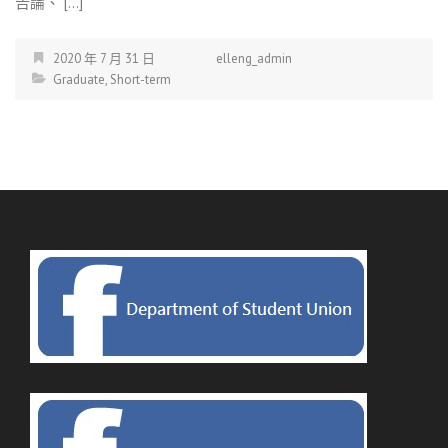
告論、 […]
2020 年 7 月 31 日
elleng_admin
Graduate
,
Short-term